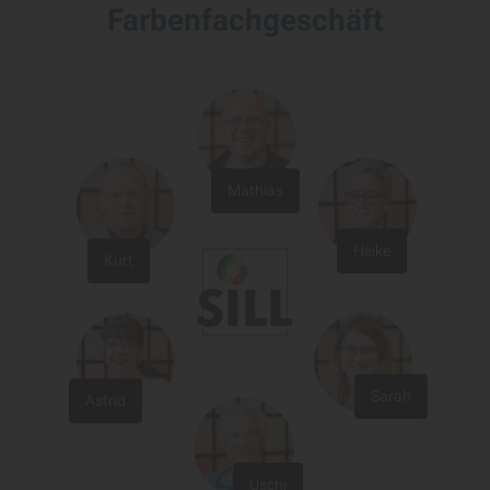
Farbenfachgeschäft
Mathias
Heike
Kurt
Sarah
Astrid
Uschi