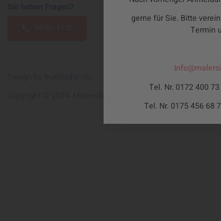
Sie haben Fragen?
gerne für Sie. Bitte verei
04162 - 81 20
Termin u
Info@malersi
Design by BuxMedia UG
Tel. Nr. 0172 400 73 
Copyright © 2024. Malereibetrieb Kurt Sill.
Tel. Nr. 0175 456 68 